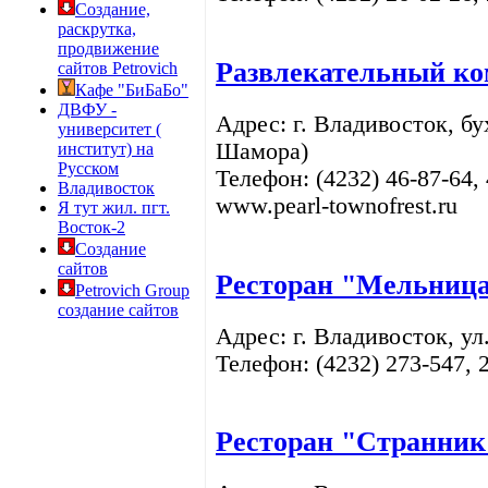
Создание,
раскрутка,
продвижение
Развлекательный ко
сайтов Petrovich
Кафе "БиБаБо"
ДВФУ -
Адрес: г. Владивосток, бу
университет (
Шамора)
институт) на
Русском
Телефон: (4232)
46-87-64, 
Владивосток
www.pearl-townofrest.ru
Я тут жил. пгт.
Восток-2
Создание
сайтов
Ресторан "Мельниц
Petrovich Group
создание сайтов
Адрес: г. Владивосток, ул
Телефон: (4232) 273-547, 
Ресторан
"Странник