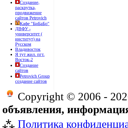
Создание,
раскрутка,
продвижение
сайтов Petrovich
Кафе "БиБаБо"
ДВФУ -
университет (
институт) на
Русском
Владивосток
Я тут жил. пгт.
Восток-2
Создание
сайтов
Petrovich Group
создание сайтов
Copyright © 2006 - 20
объявления, информация
⁂
Политика конфиденци