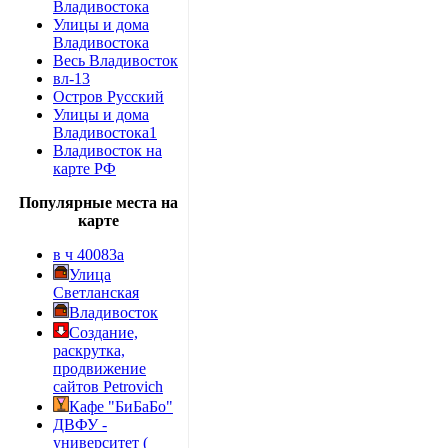
Владивостока
Улицы и дома
Владивостока
Весь Владивосток
вл-13
Остров Русский
Улицы и дома
Владивостока1
Владивосток на
карте РФ
Популярные места на
карте
в ч 40083а
Улица
Светланская
Владивосток
Создание,
раскрутка,
продвижение
сайтов Petrovich
Кафе "БиБаБо"
ДВФУ -
университет (