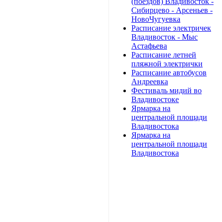
(поездов) Владивосток -
Сибирцево - Арсеньев -
НовоЧугуевка
Расписание электричек
Владивосток - Мыс
Астафьева
Расписание летней
пляжной электрички
Расписание автобусов
Андреевка
Фестиваль мидий во
Владивостоке
Ярмарка на
центральной площади
Владивостока
Ярмарка на
центральной площади
Владивостока