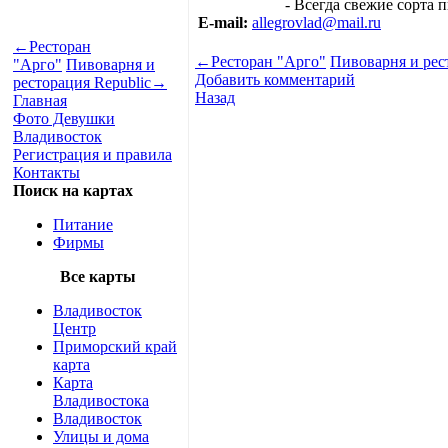
- Всегда свежие сорта п
E-mail:
allegrovlad@mail.ru
←
Ресторан
←
Ресторан "Арго"
Пивоварня и рес
"Арго"
Пивоварня и
Добавить комментарий
ресторация Republic
→
Назад
Главная
Фото Девушки
Владивосток
Регистрация и правила
Контакты
Поиск на картах
Питание
Фирмы
Все карты
Владивосток
Центр
Приморский край
карта
Карта
Владивостока
Владивосток
Улицы и дома