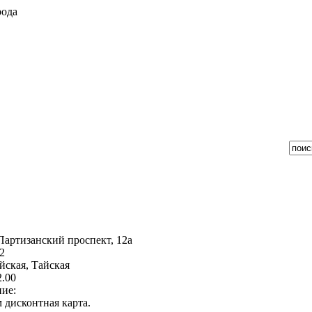
рода
Партизанский проспект, 12а
2
йская, Тайская
2.00
ие:
 дисконтная карта.