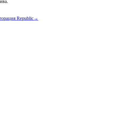
ива.
торация Republic
→