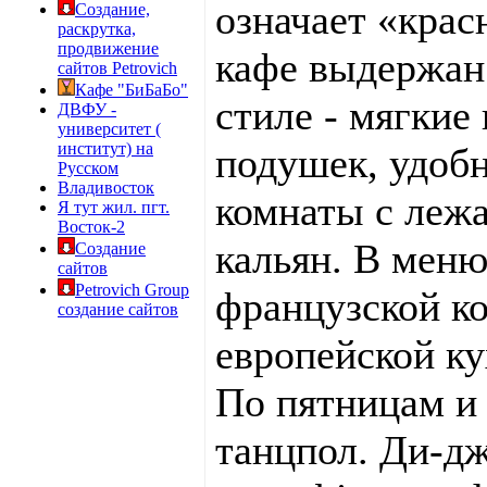
означает «крас
Создание,
раскрутка,
продвижение
кафе выдержан
сайтов Petrovich
Кафе "БиБаБо"
стиле - мягкие
ДВФУ -
университет (
институт) на
подушек, удоб
Русском
Владивосток
комнаты с леж
Я тут жил. пгт.
Восток-2
кальян. В мен
Создание
сайтов
Petrovich Group
французской к
создание сайтов
европейской ку
По пятницам и
танцпол. Ди-дж