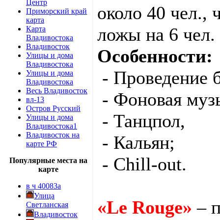
Центр
около 40 чел.,
Приморский край
карта
ложы на 6 чел.
Карта
Владивостока
Владивосток
Особенности:
Улицы и дома
Владивостока
- Проведение б
Улицы и дома
Владивостока
Весь Владивосток
- Фоновая музы
вл-13
Остров Русский
- Танцпол,
Улицы и дома
Владивостока1
Владивосток на
- Кальян;
карте РФ
- Сhill-out.
Популярные места на
карте
в ч 40083а
Улица
«Le Rouge»
– п
Светланская
Владивосток