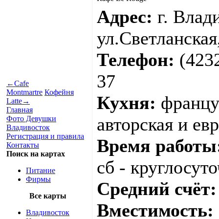
Адрес:
г. Влад
ул.Светланская
Телефон:
(4232
37
←
Cafe
Montmartre
Кофейня
Кухня:
француз
Latte
→
Главная
авторская и ев
Фото Девушки
Владивосток
Регистрация и правила
Время работы
Контакты
Поиск на картах
сб - круглосуто
Питание
Фирмы
Средний счёт:
Все карты
Вместимость:
Владивосток