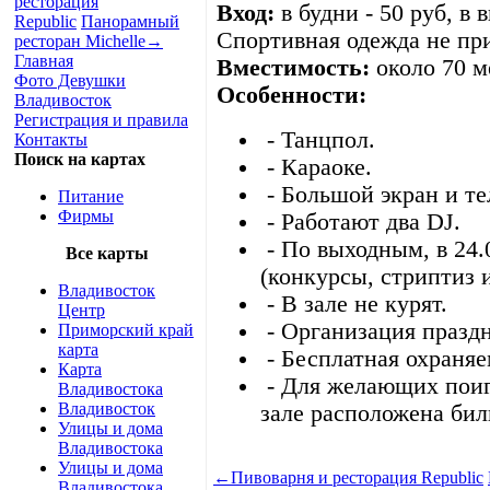
ресторация
Вход:
в будни - 50 руб, в 
Republic
Панорамный
Спортивная одежда не пр
ресторан Michelle
→
Главная
Вместимость:
около 70 м
Фото Девушки
Особенности:
Владивосток
Регистрация и правила
- Танцпол.
Контакты
Поиск на картах
- Караоке.
- Большой экран и те
Питание
Фирмы
- Работают два DJ.
- По выходным, в 24.
Все карты
(конкурсы, стриптиз и 
Владивосток
- В зале не курят.
Центр
- Организация праздн
Приморский край
карта
- Бесплатная охраняе
Карта
- Для желающих поигр
Владивостока
Владивосток
зале расположена би
Улицы и дома
Владивостока
Улицы и дома
←
Пивоварня и ресторация Republic
Владивостока