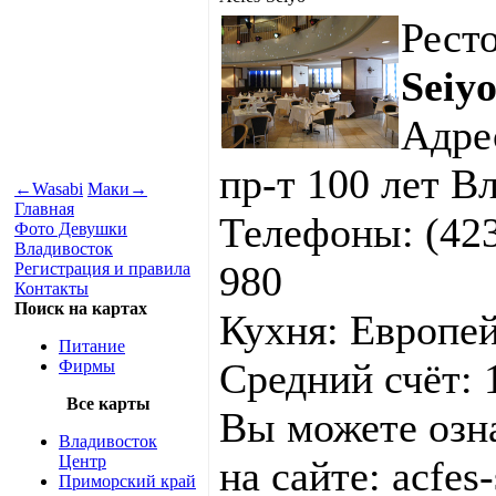
Рест
Seiy
Адрес
пр-т 100 лет В
←
Wasabi
Маки
→
Главная
Телефоны: (423
Фото Девушки
Владивосток
980
Регистрация и правила
Контакты
Поиск на картах
Кухня: Европей
Питание
Средний счёт: 
Фирмы
Все карты
Вы можете озн
Владивосток
Центр
на сайте: acfes-
Приморский край