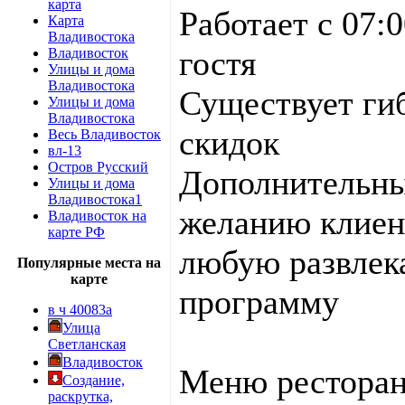
карта
Работает с 07:
Карта
Владивостока
гостя
Владивосток
Улицы и дома
Владивостока
Существует ги
Улицы и дома
Владивостока
скидок
Весь Владивосток
вл-13
Остров Русский
Дополнительны
Улицы и дома
Владивостока1
желанию клиен
Владивосток на
карте РФ
любую развлек
Популярные места на
карте
программу
в ч 40083а
Улица
Светланская
Владивосток
Меню ресторан
Создание,
раскрутка,