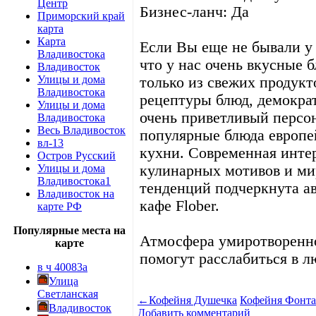
Центр
Бизнес-ланч: Да
Приморский край
карта
Карта
Если Вы еще не бывали у 
Владивостока
что у нас очень вкусные б
Владивосток
Улицы и дома
только из свежих продукт
Владивостока
рецептуры блюд, демокра
Улицы и дома
очень приветливый персо
Владивостока
Весь Владивосток
популярные блюда европей
вл-13
кухни. Современная инте
Остров Русский
Улицы и дома
кулинарных мотивов и ми
Владивостока1
тенденций подчеркнута а
Владивосток на
кафе Flober.
карте РФ
Популярные места на
Атмосфера умиротворенно
карте
помогут расслабиться в лю
в ч 40083а
Улица
Светланская
←
Кофейня Душечка
Кофейня Фонта
Владивосток
Добавить комментарий