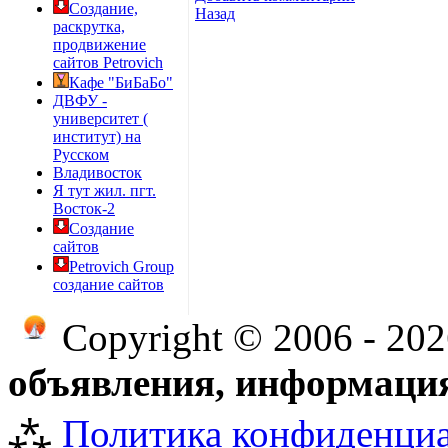
Создание,
Назад
раскрутка,
продвижение
сайтов Petrovich
Кафе "БиБаБо"
ДВФУ -
университет (
институт) на
Русском
Владивосток
Я тут жил. пгт.
Восток-2
Создание
сайтов
Petrovich Group
создание сайтов
Copyright © 2006 - 20
объявления, информация
⁂
Политика конфиденци