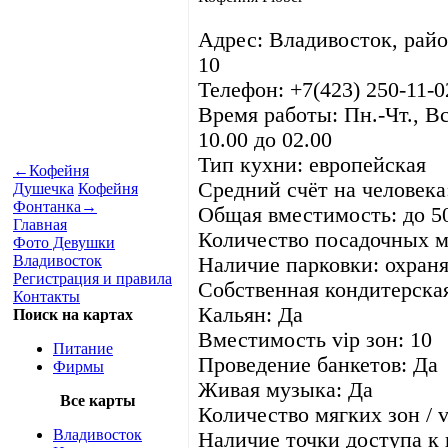
Адрес: Владивосток, райо
10
Телефон: +7(423) 250-11-0
Время работы: Пн.-Чт., Вс.
10.00 до 02.00
Тип кухни: европейская
←
Кофейня
Средний счёт на человека:
Душечка
Кофейня
Фонтанка
→
Общая вместимость: до 50
Главная
Количество посадочных м
Фото Девушки
Владивосток
Наличие парковки: охран
Регистрация и правила
Cобственная кондитерска
Контакты
Кальян: Да
Поиск на картах
Вместимость vip зон: 10
Питание
Проведение банкетов: Да
Фирмы
Живая музыка: Да
Все карты
Количество мягких зон / v
Владивосток
Наличие точки доступа к 