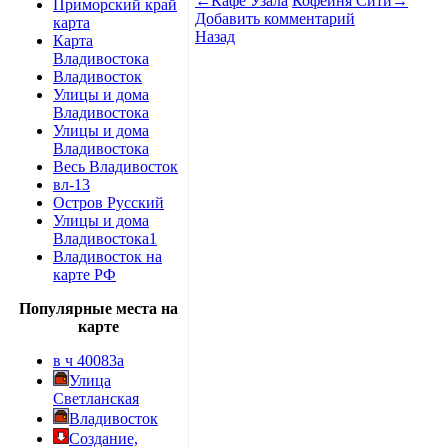
←
Кафе Узала
Кофейня Сити
→
Приморский край
Добавить комментарий
карта
Назад
Карта
Владивостока
Владивосток
Улицы и дома
Владивостока
Улицы и дома
Владивостока
Весь Владивосток
вл-13
Остров Русский
Улицы и дома
Владивостока1
Владивосток на
карте РФ
Популярные места на
карте
в ч 40083а
Улица
Светланская
Владивосток
Создание,