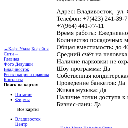
Адрес: Владивосток, ул. 
Телефон: +7(423) 241-39-7
+7(964) 441-77-11
Время работы: Ежедневно 
Количество посадочных м
Общая вместимость: до 40
←
Кафе Узала
Кофейня
Средний счёт на человека
Сити
→
Главная
Наличие парковки: не ох
Фото Девушки
Шоу программа: Да
Владивосток
Регистрация и правила
Cобственная кондитерска
Контакты
Проведение банкетов: Да
Поиск на картах
Живая музыка: Да
Питание
Наличие точки доступа к 
Фирмы
Бизнес-ланч: Да
Все карты
Владивосток
Центр