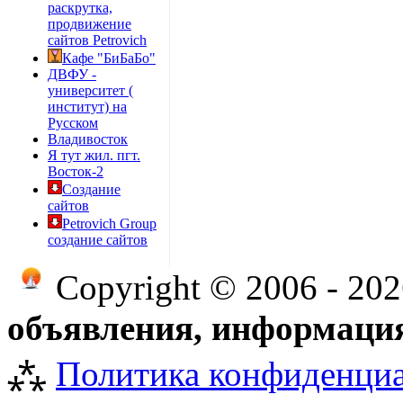
раскрутка,
продвижение
сайтов Petrovich
Кафе "БиБаБо"
ДВФУ -
университет (
институт) на
Русском
Владивосток
Я тут жил. пгт.
Восток-2
Создание
сайтов
Petrovich Group
создание сайтов
Copyright © 2006 - 20
объявления, информация
⁂
Политика конфиденци