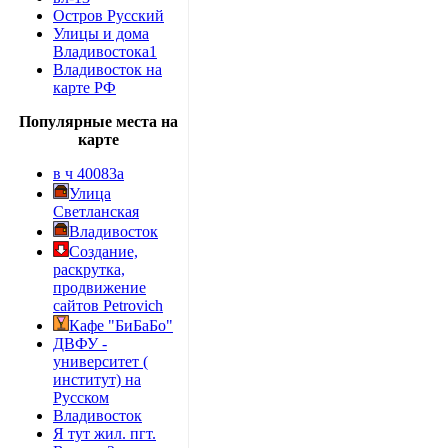
Остров Русский
Улицы и дома
Владивостока1
Владивосток на
карте РФ
Популярные места на
карте
в ч 40083а
Улица
Светланская
Владивосток
Создание,
раскрутка,
продвижение
сайтов Petrovich
Кафе "БиБаБо"
ДВФУ -
университет (
институт) на
Русском
Владивосток
Я тут жил. пгт.