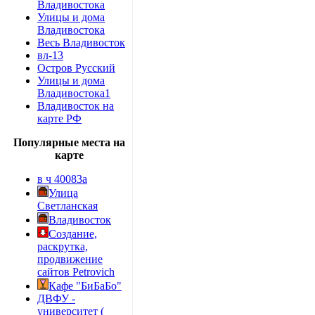
Владивостока
Улицы и дома
Владивостока
Весь Владивосток
вл-13
Остров Русский
Улицы и дома
Владивостока1
Владивосток на
карте РФ
Популярные места на
карте
в ч 40083а
Улица
Светланская
Владивосток
Создание,
раскрутка,
продвижение
сайтов Petrovich
Кафе "БиБаБо"
ДВФУ -
университет (