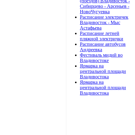
(поездов) Владивосток -
Сибирцево - Арсеньев -
НовоЧугуевка
Расписание электричек
Владивосток - Мыс
Астафьева
Расписание летней
пляжной электрички
Расписание автобусов
Андреевка
Фестиваль мидий во
Владивостоке
Ярмарка на
центральной площади
Владивостока
Ярмарка на
центральной площади
Владивостока