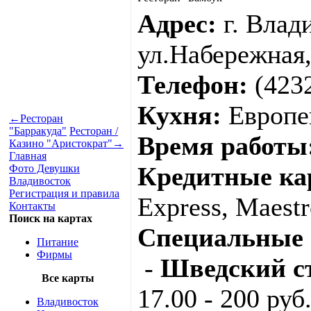
Адрес:
г. Влад
ул.Набережная,
Телефон:
(4232
Кухня:
Европе
←
Ресторан
"Барракуда"
Ресторан /
Время работы
Казино "Аристократ"
→
Главная
Кредитные ка
Фото Девушки
Владивосток
Регистрация и правила
Express, Maestr
Контакты
Поиск на картах
Специальные 
Питание
Фирмы
-
Шведский с
Все карты
17.00 - 200 руб.
Владивосток