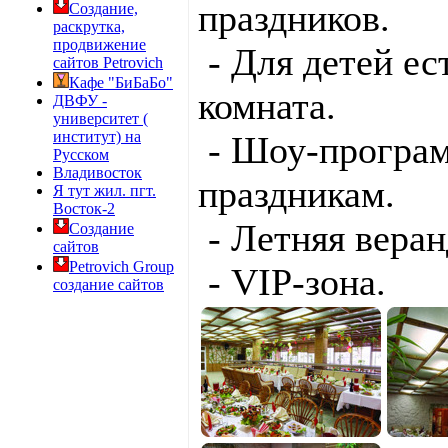
праздников.
Создание,
раскрутка,
продвижение
- Для детей ес
сайтов Petrovich
Кафе "БиБаБо"
комната.
ДВФУ -
университет (
институт) на
- Шоу-програ
Русском
Владивосток
праздникам.
Я тут жил. пгт.
Восток-2
- Летняя веран
Создание
сайтов
Petrovich Group
- VIP-зона.
создание сайтов