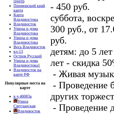
Центр
- 450 руб.
Приморский край
карта
суббота, воскре
Карта
Владивостока
Владивосток
300 руб., от 17
Улицы и дома
Владивостока
руб.
Улицы и дома
Владивостока
Весь Владивосток
детям: до 5 лет
вл-13
Остров Русский
лет - скидка 5
Улицы и дома
Владивостока1
Владивосток на
- Живая музык
карте РФ
- Проведение б
Популярные места на
карте
других торжест
в ч 40083а
Улица
- Проведение 
Светланская
Владивосток