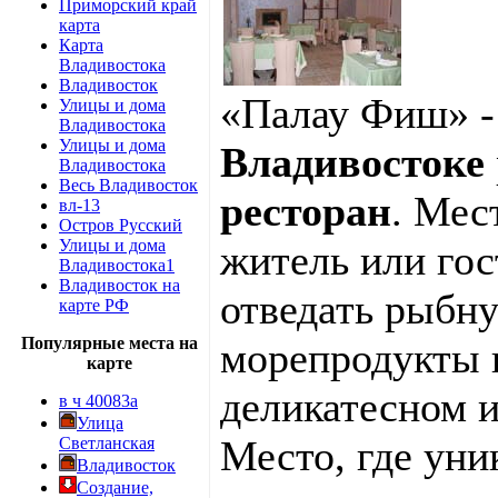
Приморский край
карта
Карта
Владивостока
Владивосток
«Палау Фиш» -
Улицы и дома
Владивостока
Улицы и дома
Владивостоке
Владивостока
Весь Владивосток
ресторан
. Мес
вл-13
Остров Русский
Улицы и дома
житель или гос
Владивостока1
Владивосток на
отведать рыбн
карте РФ
Популярные места на
морепродукты 
карте
деликатесном 
в ч 40083а
Улица
Место, где уни
Светланская
Владивосток
Создание,