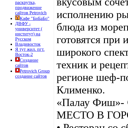
вкусовым соче
раскрутка,
продвижение
исполнению ры
сайтов Petrovich
Кафе "БиБаБо"
блюда из море
ДВФУ -
университет (
институт) на
готовятся при 
Русском
Владивосток
широкого спек
Я тут жил. пгт.
Восток-2
Создание
техник и рецеп
сайтов
Petrovich Group
регионе шеф-п
создание сайтов
Клименко.
«Палау Фиш»
МЕСТО В ГОР
• Ресторан со 